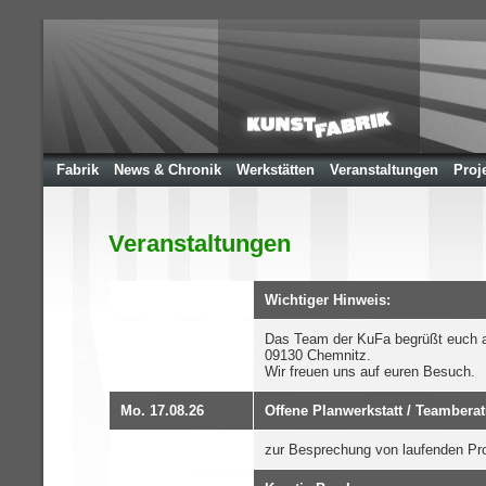
Fabrik
News & Chronik
Werkstätten
Veranstaltungen
Proj
Veranstaltungen
Wichtiger Hinweis:
Das Team der KuFa begrüßt euch a
09130 Chemnitz.
Wir freuen uns auf euren Besuch.
Mo. 17.08.26
Offene Planwerkstatt / Teambera
zur Besprechung von laufenden Pr